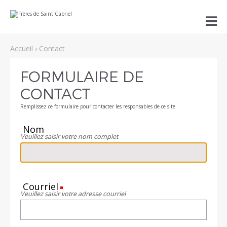
Aller
Outils

au
personnels
contenu.
|
Aller
Accueil
›
Contact
à
la
navigation
FORMULAIRE DE
CONTACT
Remplissez ce formulaire pour contacter les responsables de ce site.
Nom
Veuillez saisir votre nom complet
Courriel
(Requis)
Veuillez saisir votre adresse courriel