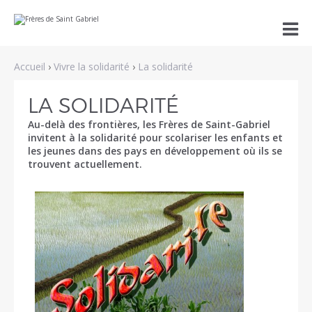
Aller
Outils

au
personnels
contenu.
|
Aller
Accueil
›
Vivre la solidarité
›
La solidarité
à
la
navigation
LA SOLIDARITÉ
Au-delà des frontières, les Frères de Saint-Gabriel
invitent à la solidarité pour scolariser les enfants et
les jeunes dans des pays en développement où ils se
trouvent actuellement.