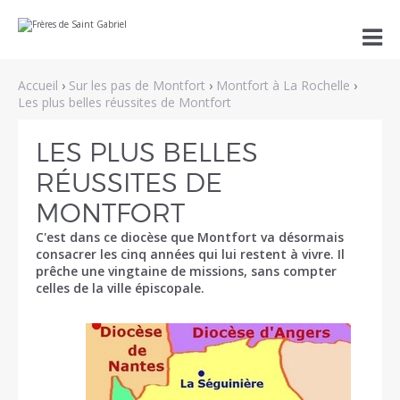
Aller
Outils

au
personnels
contenu.
|
Aller
Accueil
›
Sur les pas de Montfort
›
Montfort à La Rochelle
›
à
la
Les plus belles réussites de Montfort
navigation
LES PLUS BELLES
RÉUSSITES DE
MONTFORT
C'est dans ce diocèse que Montfort va désormais
consacrer les cinq années qui lui restent à vivre. Il
prêche une vingtaine de missions, sans compter
celles de la ville épiscopale.