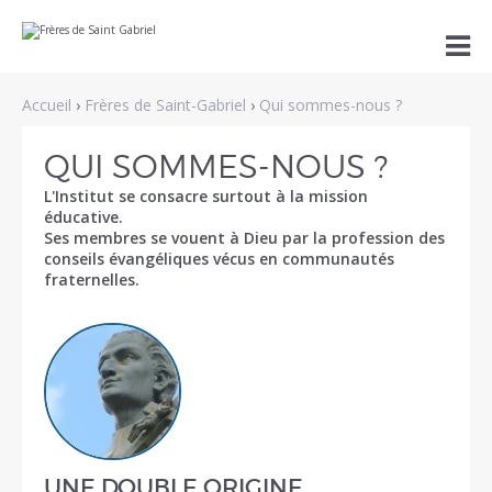
Aller
Outils

au
personnels
contenu.
|
Aller
Accueil
›
Frères de Saint-Gabriel
›
Qui sommes-nous ?
à
la
navigation
QUI SOMMES-NOUS ?
L'Institut se consacre surtout à la mission
éducative.
Ses membres se vouent à Dieu par la profession des
conseils évangéliques vécus en communautés
fraternelles.
UNE DOUBLE ORIGINE