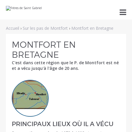
Aller
Outils

au
personnels
contenu.
|
Aller
Accueil
›
Sur les pas de Montfort
›
Montfort en Bretagne
à
la
navigation
MONTFORT EN
BRETAGNE
C'est dans cette région que le P. de Montfort est né
et a vécu jusqu'à l'âge de 20 ans.
PRINCIPAUX LIEUX OÙ IL A VÉCU