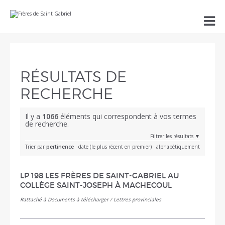
Aller
Outils

au
personnels
contenu.
|
Aller
à
la
navigation
RÉSULTATS DE
RECHERCHE
Il y a
1066
éléments qui correspondent à vos termes
de recherche.
Filtrer les résultats
Trier par
pertinence
·
date (le plus récent en premier)
·
alphabétiquement
LP 198 LES FRÈRES DE SAINT-GABRIEL AU
COLLÈGE SAINT-JOSEPH À MACHECOUL
Rattaché à
Documents à télécharger
/
Lettres provinciales