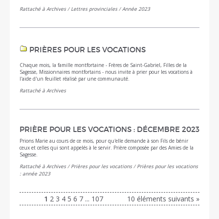
Rattaché à
Archives
/
Lettres provinciales
/
Année 2023
PRIÈRES POUR LES VOCATIONS
Chaque mois, la famille montfortaine - Frères de Saint-Gabriel, Filles de la
Sagesse, Missionnaires montfortains - nous invite à prier pour les vocations à
l'aide d'un feuillet réalisé par une communauté.
Rattaché à
Archives
PRIÈRE POUR LES VOCATIONS : DÉCEMBRE 2023
Prions Marie au cours de ce mois, pour qu'elle demande à son Fils de bénir
ceux et celles qui sont appelés à le servir. Prière composée par des Amies de la
Sagesse.
Rattaché à
Archives
/
Prières pour les vocations
/
Prières pour les vocations
: année 2023
1
2
3
4
5
6
7
...
107
10 éléments suivants »