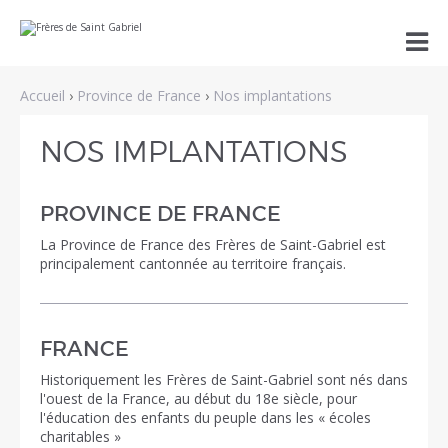
Aller
Outils

au
personnels
contenu.
|
Aller
Accueil
›
Province de France
›
Nos implantations
à
la
navigation
NOS IMPLANTATIONS
PROVINCE DE FRANCE
La Province de France des Frères de Saint-Gabriel est
principalement cantonnée au territoire français.
FRANCE
Historiquement les Frères de Saint-Gabriel sont nés dans
l'ouest de la France, au début du 18e siècle, pour
l'éducation des enfants du peuple dans les « écoles
charitables »