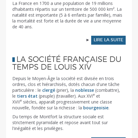
La France en 1700 a une population de 19 millions
d’habitants répartis sur un territoire de 500 000 km². La
natalité est importante (5 à 6 enfants par famille), mais
la mortalité est forte et la durée de vie a une moyenne
de 40 ans.
►
LIRE LA SUITE
LA SOCIÉTÉ FRANÇAISE DU
TEMPS DE LOUIS XIV
Depuis le Moyen-Âge la société est divisée en trois
ordres, clos et hiérarchisés, dotés chacun d'une tâche
particulière : le
clergé
(prier), la
noblesse
(combattre),
e
le
tiers état
(peuple) (travailler). Aux XVI
et
e
XVII
siècles, apparaît progressivement une classe
nouvelle, fondée sur la richesse : la
bourgeoisie
.
Du temps de Montfort la structure sociale est
strictement pyramidale et repose avant tout sur
l'inégalité et les privilèges.