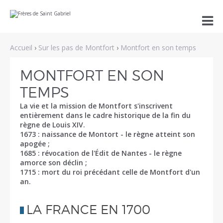
Aller
Outils

au
personnels
contenu.
|
Aller
Accueil
›
Sur les pas de Montfort
›
Montfort en son temps
à
la
navigation
MONTFORT EN SON
TEMPS
La vie et la mission de Montfort s'inscrivent
entièrement dans le cadre historique de la fin du
règne de Louis XIV.
1673 : naissance de Montort - le règne atteint son
apogée ;
1685 : révocation de l'Édit de Nantes - le règne
amorce son déclin ;
1715 : mort du roi précédant celle de Montfort d'un
an.
LA FRANCE EN 1700