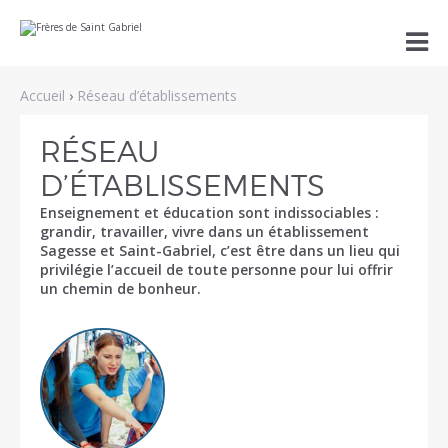
Aller
Outils

au
personnels
contenu.
|
Aller
Accueil
›
Réseau d’établissements
à
la
navigation
RÉSEAU
D’ÉTABLISSEMENTS
Enseignement et éducation sont indissociables :
grandir, travailler, vivre dans un établissement
Sagesse et Saint-Gabriel, c’est être dans un lieu qui
privilégie l’accueil de toute personne pour lui offrir
un chemin de bonheur.