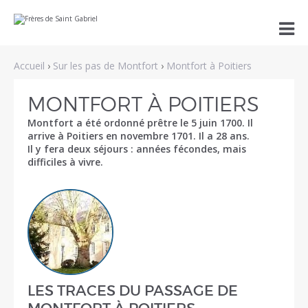
Aller
Outils

au
personnels
contenu.
|
Aller
Accueil
›
Sur les pas de Montfort
›
Montfort à Poitiers
à
la
navigation
MONTFORT À POITIERS
Montfort a été ordonné prêtre le 5 juin 1700. Il
arrive à Poitiers en novembre 1701. Il a 28 ans.
Il y fera deux séjours : années fécondes, mais
difficiles à vivre.
LES TRACES DU PASSAGE DE