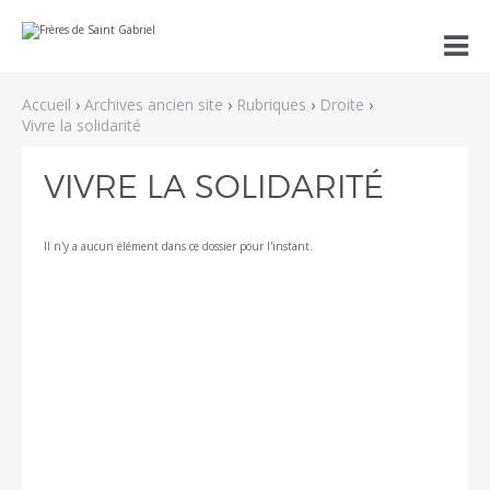
Aller
Outils

au
personnels
contenu.
|
Aller
Accueil
›
Archives ancien site
›
Rubriques
›
Droite
›
à
la
Vivre la solidarité
navigation
VIVRE LA SOLIDARITÉ
Il n'y a aucun élément dans ce dossier pour l'instant.