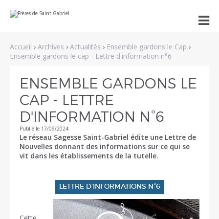
Aller
Outils

au
personnels
contenu.
|
Aller
Accueil
›
Archives
›
Actualités
›
Ensemble gardons le Cap
›
à
la
Ensemble gardons le cap - Lettre d'information n°6
navigation
ENSEMBLE GARDONS LE
CAP - LETTRE
D'INFORMATION N°6
Publié le 17/09/2024
Le réseau Sagesse Saint-Gabriel édite une Lettre de
Nouvelles donnant des informations sur ce qui se
vit dans les établissements de la tutelle.
LETTRE D'INFORMATIONS N°6
Cette