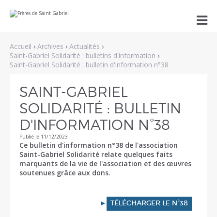
Aller
Outils

au
personnels
contenu.
|
Aller
Accueil
›
Archives
›
Actualités
›
à
la
Saint-Gabriel Solidarité : bulletins d'information
›
navigation
Saint-Gabriel Solidarité : bulletin d'information n°38
SAINT-GABRIEL
SOLIDARITÉ : BULLETIN
D'INFORMATION N°38
Publié le 11/12/2023
Ce bulletin d'information n°38 de l'association
Saint-Gabriel Solidarité relate quelques faits
marquants de la vie de l'association et des œuvres
soutenues grâce aux dons.
►
TÉLÉCHARGER LE N°38