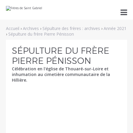
Aller
Outils

au
personnels
contenu.
|
Aller
Accueil
›
Archives
›
Sépulture des frères : archives
›
Année 2021
à
la
›
Sépulture du frère Pierre Pénisson
navigation
SÉPULTURE DU FRÈRE
PIERRE PÉNISSON
Célébration en l'église de Thouaré-sur-Loire et
inhumation au cimetière communautaire de la
Hillière.