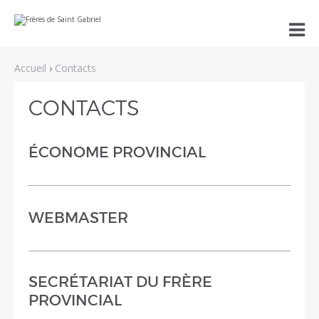
Aller
Outils

au
personnels
contenu.
|
Aller
Accueil
›
Contacts
à
la
navigation
CONTACTS
ÉCONOME PROVINCIAL
WEBMASTER
SECRÉTARIAT DU FRÈRE
PROVINCIAL