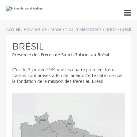
Aller
Outils

au
personnels
contenu.
|
Aller
Accueil
›
Province de France
›
Nos implantations
›
Brésil
›
Brésil
à
la
navigation
BRÉSIL
Présence des Frères de Saint-Gabriel au Brésil
C'est le 7 janvier 1949 que les quatre premiers frères
Italiens sont arrivés à Rio de Janeiro. Cette date marque
la fondation de la mission des frères au Brésil.