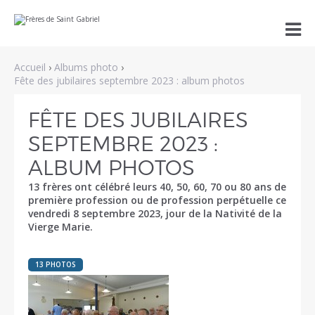
Aller
Outils

au
personnels
contenu.
|
Aller
Accueil
›
Albums photo
›
à
la
Fête des jubilaires septembre 2023 : album photos
navigation
FÊTE DES JUBILAIRES
SEPTEMBRE 2023 :
ALBUM PHOTOS
13 frères ont célébré leurs 40, 50, 60, 70 ou 80 ans de
première profession ou de profession perpétuelle ce
vendredi 8 septembre 2023, jour de la Nativité de la
Vierge Marie.
13 PHOTOS