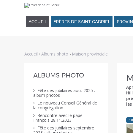
Aller
Outils
au
personnels
contenu.
|
ACCUEIL
FRÈRES DE SAINT-GABRIEL
PROVIN
Aller
à
la
navigation
Accueil
›
Albums photo
›
Maison provinciale
NAVIGATION
ALBUMS PHOTO
M
Apr
Fête des jubilaires août 2025 :
Hil
album photos
pré
Le nouveau Conseil Général de
les
la congrégation
Rencontre avec le pape
François 28.11.2023
1
Fête des jubilaires septembre
2023 : album photos