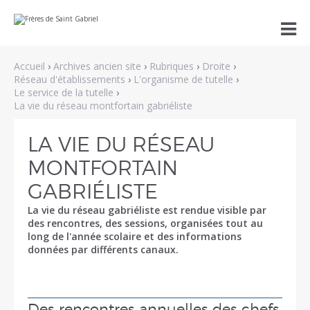
Aller
Outils

au
personnels
contenu.
|
Aller
Accueil
›
Archives ancien site
›
Rubriques
›
Droite
›
à
la
Réseau d'établissements
›
L'organisme de tutelle
›
navigation
Le service de la tutelle
›
La vie du réseau montfortain gabriéliste
LA VIE DU RÉSEAU
MONTFORTAIN
GABRIÉLISTE
La vie du réseau gabriéliste est rendue visible par
des rencontres, des sessions, organisées tout au
long de l'année scolaire et des informations
données par différents canaux.
Des rencontres annuelles des chefs