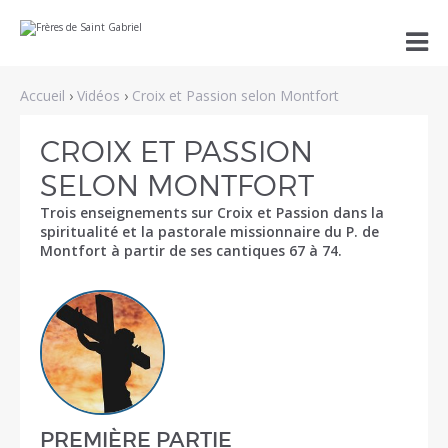
Aller
Outils

au
personnels
contenu.
|
Aller
Accueil
›
Vidéos
›
Croix et Passion selon Montfort
à
la
navigation
CROIX ET PASSION
SELON MONTFORT
Trois enseignements sur Croix et Passion dans la
spiritualité et la pastorale missionnaire du P. de
Montfort à partir de ses cantiques 67 à 74.
PREMIÈRE PARTIE