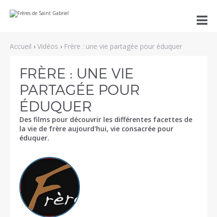
Aller
Outils

au
personnels
contenu.
|
Aller
Accueil
›
Vidéos
›
Frère : une vie partagée pour éduquer
à
la
navigation
FRÈRE : UNE VIE
PARTAGÉE POUR
ÉDUQUER
Des films pour découvrir les différentes facettes de
la vie de frère aujourd'hui, vie consacrée pour
éduquer.