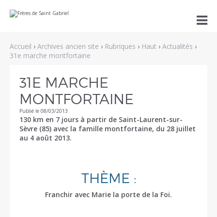
Aller
Outils

au
personnels
contenu.
|
Aller
Accueil
›
Archives ancien site
›
Rubriques
›
Haut
›
Actualités
›
à
la
31e marche montfortaine
navigation
31E MARCHE
MONTFORTAINE
Publié le 08/03/2013
130 km en 7 jours à partir de Saint-Laurent-sur-
Sèvre (85) avec la famille montfortaine, du 28 juillet
au 4 août 2013.
THÈME :
Franchir avec Marie la porte de la Foi.