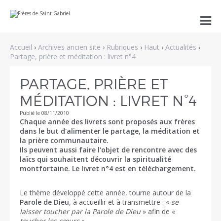
Aller
Outils

au
personnels
contenu.
|
Aller
Accueil
›
Archives ancien site
›
Rubriques
›
Haut
›
Actualités
›
à
la
Partage, prière et méditation : livret n°4
navigation
PARTAGE, PRIÈRE ET
MÉDITATION : LIVRET N°4
Publié le 08/11/2010
Chaque année des livrets sont proposés aux frères
dans le but d'alimenter le partage, la méditation et
la prière communautaire.
Ils peuvent aussi faire l'objet de rencontre avec des
laïcs qui souhaitent découvrir la spiritualité
montfortaine. Le livret n°4 est en téléchargement.
Le thème développé cette année, tourne autour de la
Parole de Dieu
, à accueillir et à transmettre : «
se
laisser toucher par la Parole de Dieu
» afin de «
toucher les cœurs
».