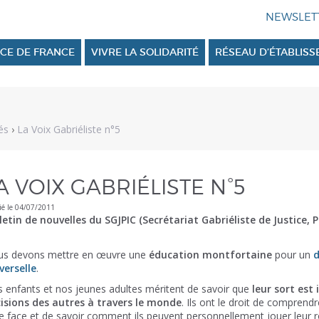
CE DE FRANCE
VIVRE LA SOLIDARITÉ
RÉSEAU D’ÉTABLIS
és
›
La Voix Gabriéliste n°5
A VOIX GABRIÉLISTE N°5
ié le 04/07/2011
letin de nouvelles du SGJPIC (Secrétariat Gabriéliste de Justice, P
s devons mettre en œuvre une
éducation montfortaine
pour un
verselle
.
 enfants et nos jeunes adultes méritent de savoir que
leur sort est 
isions des autres à travers le monde
. Ils ont le droit de comprend
re face et de savoir comment ils peuvent personnellement jouer leur rôl