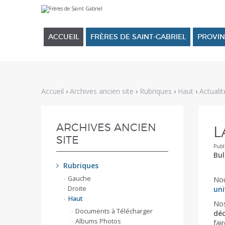
Aller
Outils
au
personnels
contenu.
|
ACCUEIL
FRÈRES DE SAINT-GABRIEL
PROVIN
Aller
à
la
navigation
Accueil
›
Archives ancien site
›
Rubriques
›
Haut
›
Actualit
NAVIGATION
ARCHIVES ANCIEN
L
SITE
Publ
Bul
Rubriques
Gauche
Nou
Droite
uni
Haut
Nos
Documents à Télécharger
déc
Albums Photos
fai