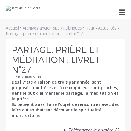
Aller
Outils

au
personnels
contenu.
|
Aller
Accueil
›
Archives ancien site
›
Rubriques
›
Haut
›
Actualités
›
à
la
Partage, prière et méditation : livret n°27
navigation
PARTAGE, PRIÈRE ET
MÉDITATION : LIVRET
N°27
Publié le 18/06/2018
Des livrets à raison de trois par année, sont
proposés aux frères et à ceux qui leur sont proches,
dans le but d'alimenter le partage, la méditation et
la prière.
Ils peuvent aussi faire l'objet de rencontres avec des
laïcs qui souhaitent découvrir la spiritualité
montfortaine.
►
Télécharger le numéro 27