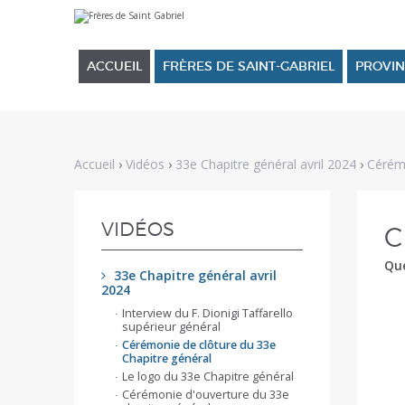
Aller
Outils
au
personnels
contenu.
|
ACCUEIL
FRÈRES DE SAINT-GABRIEL
PROVIN
Aller
à
la
navigation
Accueil
›
Vidéos
›
33e Chapitre général avril 2024
›
Cérémo
NAVIGATION
VIDÉOS
C
Que
33e Chapitre général avril
2024
Interview du F. Dionigi Taffarello
supérieur général
Cérémonie de clôture du 33e
Chapitre général
Le logo du 33e Chapitre général
Cérémonie d'ouverture du 33e