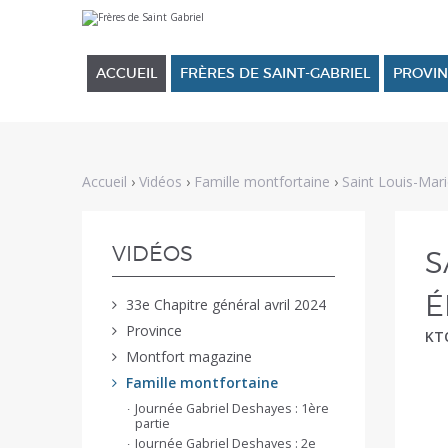
Aller
Outils
au
personnels
contenu.
|
ACCUEIL
FRÈRES DE SAINT-GABRIEL
PROVIN
Aller
à
la
navigation
Accueil
›
Vidéos
›
Famille montfortaine
›
Saint Louis-Mar
NAVIGATION
VIDÉOS
S
É
33e Chapitre général avril 2024
Province
KTO
Montfort magazine
Famille montfortaine
Journée Gabriel Deshayes : 1ère
partie
Journée Gabriel Deshayes : 2e